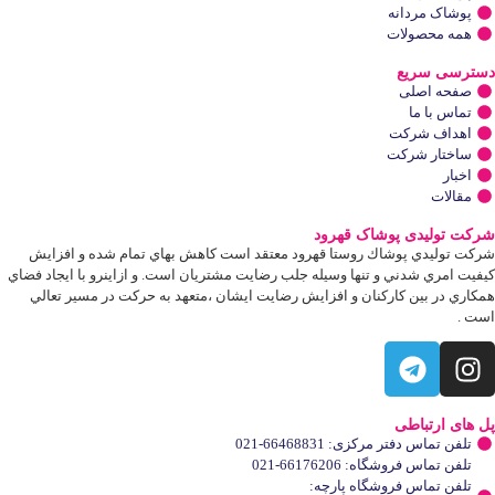
پوشاک مردانه
همه محصولات
دسترسی سریع
صفحه اصلی
تماس با ما
اهداف شرکت
ساختار شرکت
اخبار
مقالات
شرکت تولیدی پوشاک قهرود
شركت توليدي پوشاك روستا قهرود معتقد است كاهش بهاي تمام شده و افزايش
كيفيت امري شدني و تنها وسيله جلب رضايت مشتريان است. و ازاينرو با ايجاد فضاي
همكاري در بين كاركنان و افزايش رضايت ايشان ،متعهد به حركت در مسير تعالي
است .
پل های ارتباطی
تلفن تماس دفتر مرکزی: 66468831-021
تلفن تماس فروشگاه: 66176206-021
تلفن تماس فروشگاه پارچه: