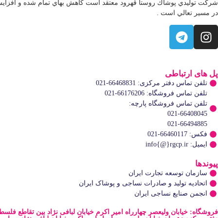
شركت توليدي پوشاك روستا قهرود معتقد است كاهش بهاي تمام شده و افزايش 
در مسير تعالي است .
پل های ارتباطی
تلفن تماس دفتر مرکزی: 66468831-021
تلفن تماس فروشگاه: 66176206-021
تلفن تماس فروشگاه پارچه:
021-66408045
021-66494885
فکس: 66460117-021
ایمیل: info{@}rgcp.ir
پیوندها
سازمان توسعه تجارت ايران
اتحاديه تولید و صادرات نساجی و پوشاک ایران
انجمن صنایع نساجی ایران
فروشگاه: خیابان ولیعصر چهارراه امیر اکرم خیابان لبافی نژاد بین تقاطع فلسطین 