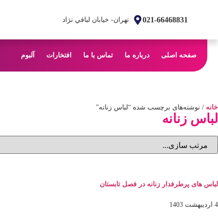
021-66468831
تهران- خیابان لبافي نژاد
صفحه اصلی
درباره ما
تماس با ما
افتخارات
آلبوم
خانه
/ نوشته‌های برچسب شده “لباس زنانه”
لباس زنانه
لباس های پرطرفدار زنانه در فصل تابستان
4 اردیبهشت 1403