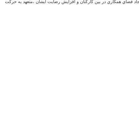
اد فضاي همكاري در بين كاركنان و افزايش رضايت ايشان ،متعهد به حركت