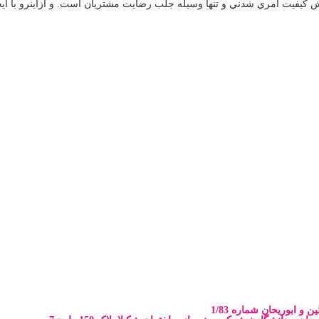
كيفيت امري شدني و تنها وسيله جلب رضايت مشتريان است. و ازاينرو با ايج
و ابوریحان شماره 1/83