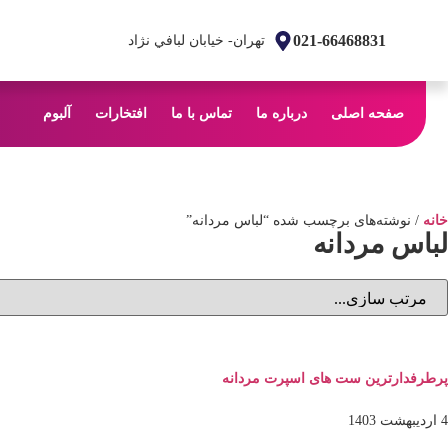
021-66468831
تهران- خیابان لبافي نژاد
صفحه اصلی
درباره ما
تماس با ما
افتخارات
آلبوم
خانه
/ نوشته‌های برچسب شده “لباس مردانه”
لباس مردانه
پرطرفدارترین ست های اسپرت مردانه
4 اردیبهشت 1403