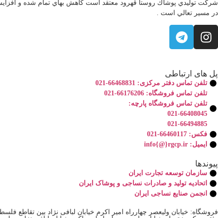
شركت توليدي پوشاك روستا قهرود معتقد است كاهش بهاي تمام شده و افزايش 
در مسير تعالي است .
پل های ارتباطی
تلفن تماس دفتر مرکزی: 66468831-021
تلفن تماس فروشگاه: 66176206-021
تلفن تماس فروشگاه پارچه:
021-66408045
021-66494885
فکس: 66460117-021
ایمیل: info{@}rgcp.ir
پیوندها
سازمان توسعه تجارت ايران
اتحاديه تولید و صادرات نساجی و پوشاک ایران
انجمن صنایع نساجی ایران
فروشگاه: خیابان ولیعصر چهارراه امیر اکرم خیابان لبافی نژاد بین تقاطع فلسطین 