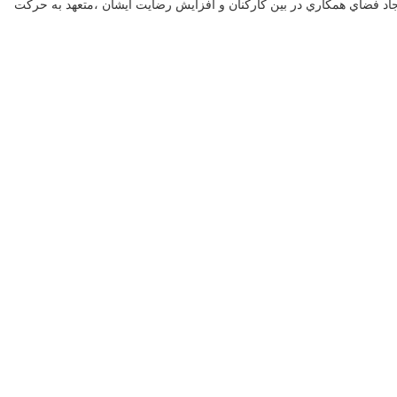
اد فضاي همكاري در بين كاركنان و افزايش رضايت ايشان ،متعهد به حركت