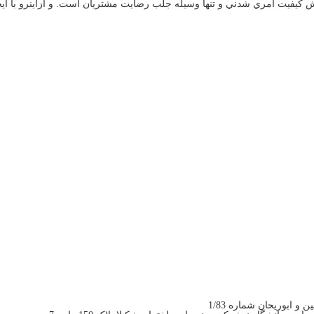
كيفيت امري شدني و تنها وسيله جلب رضايت مشتريان است. و ازاينرو با ايج
و ابوریحان شماره 1/83