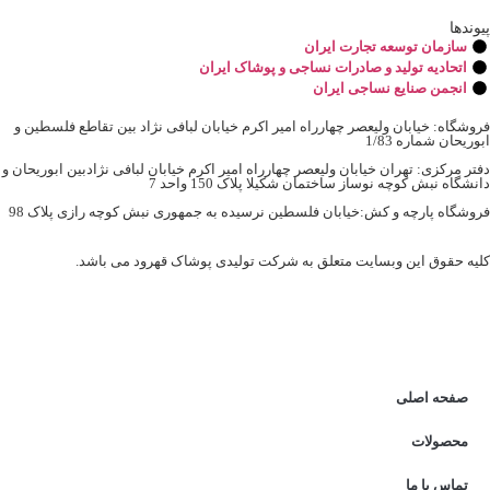
وندها
سازمان توسعه تجارت ايران
اتحاديه تولید و صادرات نساجی و پوشاک ایران
انجمن صنایع نساجی ایران
وشگاه: خیابان ولیعصر چهارراه امیر اکرم خیابان لبافی نژاد بین تقاطع فلسطین و
ریحان شماره 1/83
تر مرکزی: تهران خیابان ولیعصر چهارراه امیر اکرم خیابان لبافی نژادبین ابوریحان و
شگاه نبش کوچه نوساز ساختمان شکیلا پلاک 150 واحد 7
وشگاه پارچه و کش:خیابان فلسطین نرسیده به جمهوری نبش کوچه رازی پلاک 98
یه حقوق این وبسایت متعلق به شرکت تولیدی پوشاک قهرود می باشد.
صفحه اصلی
محصولات
تماس با ما