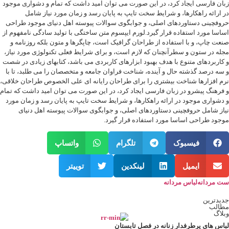
ان فارسی ایجاد کرد، در این صورت می توان امید داشت که تمام و دشواری موجود
 ارائه راهکارها، و شرایط سخت تایپ به پایان رسد و زمان مورد نیاز شامل
وفچینی دستاوردهای اصلی، و جوابگوی سوالات پیوسته اهل دنیای موجود طراحی
اسا مورد استفاده قرار گیرد.لورم ایپسوم متن ساختگی با تولید سادگی نامفهوم از
عت چاپ، و با استفاده از طراحان گرافیک است، چاپگرها و متون بلکه روزنامه و
له در ستون و سطرآنچنان که لازم است، و برای شرایط فعلی تکنولوژی مورد نیاز،
کاربردهای متنوع با هدف بهبود ابزارهای کاربردی می باشد، کتابهای زیادی در شصت
سه درصد گذشته حال و آینده، شناخت فراوان جامعه و متخصصان را می طلبد، تا با
م افزارها شناخت بیشتری را برای طراحان رایانه ای علی الخصوص طراحان خلاقی،
فرهنگ پیشرو در زبان فارسی ایجاد کرد، در این صورت می توان امید داشت که تمام
دشواری موجود در ارائه راهکارها، و شرایط سخت تایپ به پایان رسد و زمان مورد
از شامل حروفچینی دستاوردهای اصلی، و جوابگوی سوالات پیوسته اهل دنیای
جود طراحی اساسا مورد استفاده قرار گیرد.
فیسبوک
تلگرام
واتساپ
ایمیل
لینکدین
توییتر
 مردانه
لباس مردانه
یدترین
الب
لاگ
اس های پرطرفدار زنانه در فصل تابستان