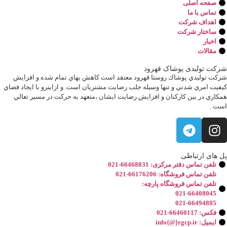
صفحه اصلی
تماس با ما
اهداف شرکت
ساختار شرکت
اخبار
مقالات
کت تولیدی پوشاک قهرود
كت توليدي پوشاك روستا قهرود معتقد است كاهش بهاي تمام شده و افزايش
فيت امري شدني و تنها وسيله جلب رضايت مشتريان است. و ازاينرو با ايجاد فضاي
كاري در بين كاركنان و افزايش رضايت ايشان ،متعهد به حركت در مسير تعالي
ت .
 های ارتباطی
تلفن تماس دفتر مرکزی: 66468831-021
تلفن تماس فروشگاه: 66176206-021
تلفن تماس فروشگاه پارچه:
021-66408045
021-66494885
فکس: 66460117-021
ایمیل: info{@}rgcp.ir