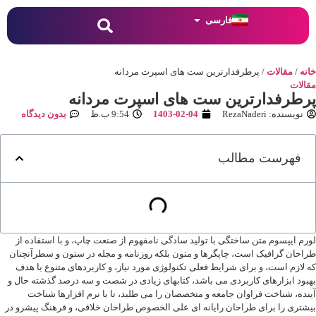
فارسی
نه
/
مقالات
/ پرطرفدارترین ست های اسپرت مردانه
الات
رطرفدارترین ست های اسپرت مردانه
نویسنده:
RezaNaderi
1403-02-04
9:54 ب.ظ
بدون دیدگاه
فهرست مطالب
رم ایپسوم متن ساختگی با تولید سادگی نامفهوم از صنعت چاپ، و با استفاده از
احان گرافیک است، چاپگرها و متون بلکه روزنامه و مجله در ستون و سطرآنچنان
 لازم است، و برای شرایط فعلی تکنولوژی مورد نیاز، و کاربردهای متنوع با هدف
بود ابزارهای کاربردی می باشد، کتابهای زیادی در شصت و سه درصد گذشته حال و
نده، شناخت فراوان جامعه و متخصصان را می طلبد، تا با نرم افزارها شناخت
شتری را برای طراحان رایانه ای علی الخصوص طراحان خلاقی، و فرهنگ پیشرو در