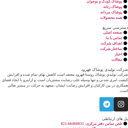
پوشاک کودک و نوجوان
پوشاک زنانه
پوشاک مردانه
همه محصولات
دسترسی سریع
صفحه اصلی
تماس با ما
اهداف شرکت
ساختار شرکت
اخبار
مقالات
شرکت تولیدی پوشاک قهرود
شركت توليدي پوشاك روستا قهرود معتقد است كاهش بهاي تمام شده و افزايش
كيفيت امري شدني و تنها وسيله جلب رضايت مشتريان است. و ازاينرو با ايجاد فضاي
همكاري در بين كاركنان و افزايش رضايت ايشان ،متعهد به حركت در مسير تعالي
است .
پل های ارتباطی
تلفن تماس دفتر مرکزی: 66468831-021